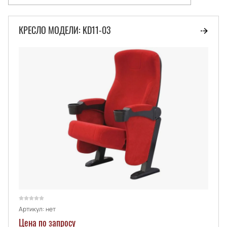
Цена - убывание
КРЕСЛО МОДЕЛИ: KD11-03
Цена - возрастание
Название - Я-А
Название - А-Я
Артикул:
нет
Цена по запросу